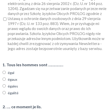
elektroniczną z dnia 26 sierpnia 2002 r. (Dz. U. nr 144 poz.
1204). Zgadzam się na przetwarzanie podanych przeze mnie
danych przez Szkołę Języków Obcych PROLOG zgodnie z
Ustawą o ochronie danych osobowych z dnia 29 sierpnia
1997 r (Dz. U. nr 133 poz. 883). Wiem, że przysługuje mi
prawo wglądu do swoich danych oraz prawo do ich
poprawiania. Szkoła Języków Obcych PROLOG nigdy nie
przekazuje adresów innym podmiotom. Użytkownik może w
każdej chwili zrezygnować z otrzymywania Newslettera -
jego adres zostaje bezpowrotnie usunięty z bazy serwisu.
1. Tous les hommes sont ……………
égal
égaux
égales
égalité
2. …. ce moment je lis.