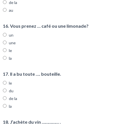
de la
au
16. Vous prenez … café ou une limonade?
un
une
le
la
17. Il a bu toute …. bouteille.
le
du
de la
la
18. J’achète du vin …………… .