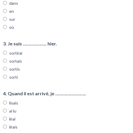
dans
en
sur
où
3. Je suis ……………….. hier.
sortirai
sortais
sortis
sorti
4. Quand il est arrivé, je ……………………..
lisais
ai lu
lirai
lirais