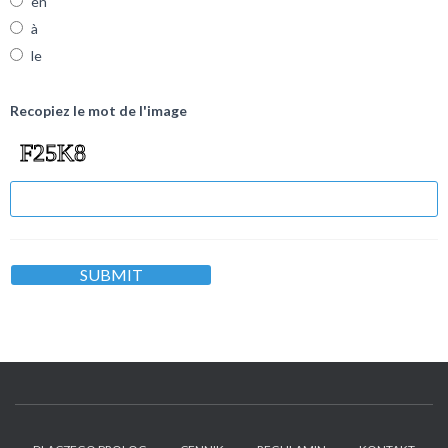
en
à
le
Recopiez le mot de l'image