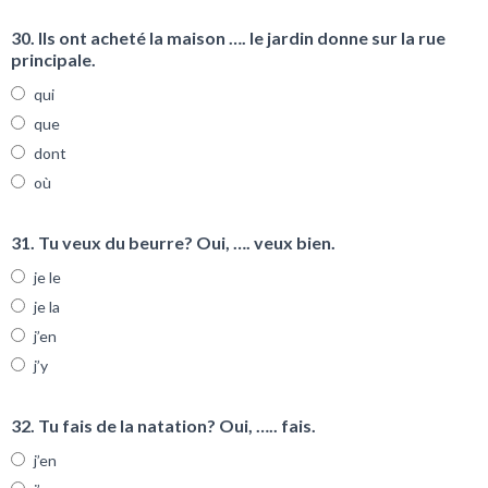
30. Ils ont acheté la maison …. le jardin donne sur la rue
principale.
qui
que
dont
où
31. Tu veux du beurre? Oui, …. veux bien.
je le
je la
j’en
j’y
32. Tu fais de la natation? Oui, ….. fais.
j’en