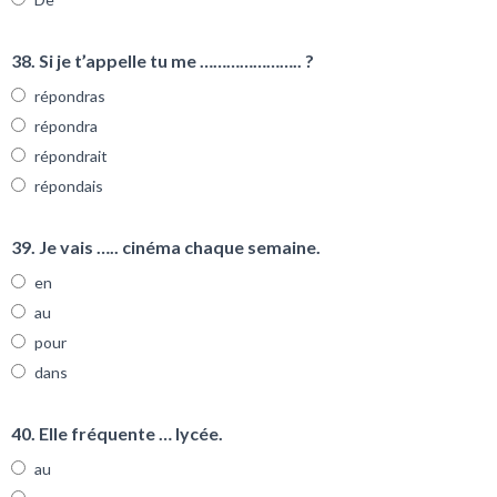
38. Si je t’appelle tu me ………………….. ?
répondras
répondra
répondrait
répondais
39. Je vais ….. cinéma chaque semaine.
en
au
pour
dans
40. Elle fréquente … lycée.
au