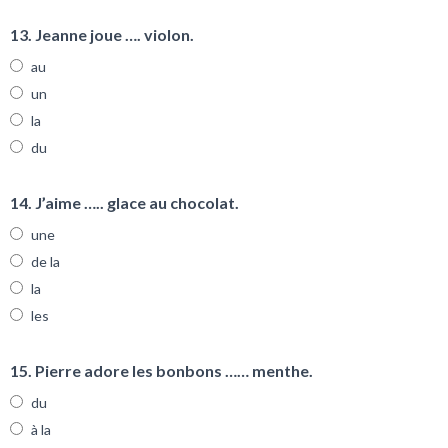
13. Jeanne joue …. violon.
au
un
la
du
14. J’aime ….. glace au chocolat.
une
de la
la
les
15. Pierre adore les bonbons …… menthe.
du
à la