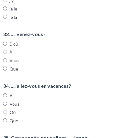
j’y
je le
je la
33. …. venez-vous?
D’où
À
Vous
Que
34. …. allez-vous en vacances?
À
Vous
Où
Que
35. Cette année, nous allons …. Japon.