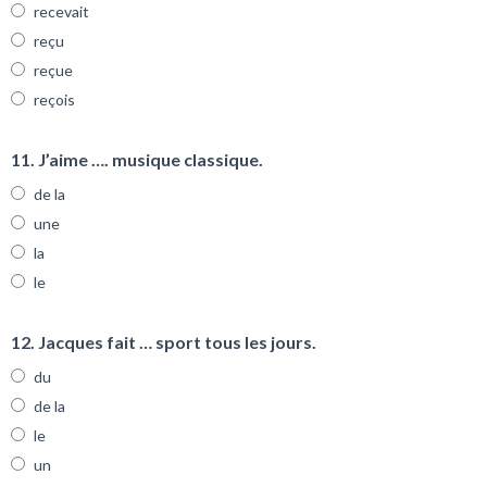
recevait
reçu
reçue
reçois
11. J’aime …. musique classique.
de la
une
la
le
12. Jacques fait … sport tous les jours.
du
de la
le
un