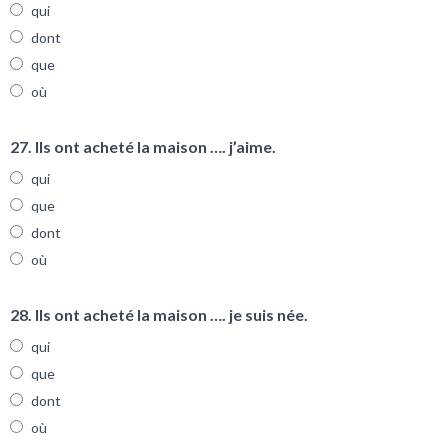
qui
dont
que
où
27. Ils ont acheté la maison …. j’aime.
qui
que
dont
où
28. Ils ont acheté la maison …. je suis née.
qui
que
dont
où