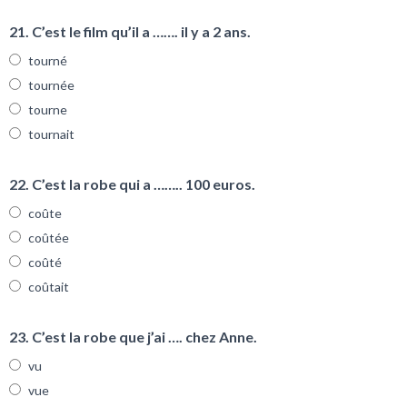
21. C’est le film qu’il a ……. il y a 2 ans.
tourné
tournée
tourne
tournait
22. C’est la robe qui a …….. 100 euros.
coûte
coûtée
coûté
coûtait
23. C’est la robe que j’ai …. chez Anne.
vu
vue