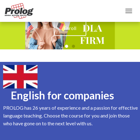
TOGGLE NAVIGATION
Enroll
English for companies
PROLOG has 26 years of experience and a passion for effective
language teaching. Choose the course for you and join those
who have gone on to the next level with us.