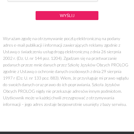
WYŚLIJ
Wyrażam zgodę na otrzymywanie pocztą elektroniczną na podany
adres e-mail publikacji i informacji zawierających reklamy zgodnie z
Ustawą o świadczeniu usług drogą elektroniczną z dnia 26 sierpnia
2002 r. (Dz. U. nr 144 poz. 1204). Zgadzam się na przetwarzanie
podanych przeze mnie danych przez Szkołę Języków Obcych PROLOG
zgodnie z Ustawą o ochronie danych osobowych z dnia 29 sierpnia
1997 r (Dz. U. nr 133 poz. 883). Wiem, że przysługuje mi prawo wglądu
do swoich danych oraz prawo do ich poprawiania. Szkoła Języków
Obcych PROLOG nigdy nie przekazuje adresów innym podmiotom.
Użytkownik może w każdej chwili zrezygnować z otrzymywania
informacji – jego adres zostaje bezpowrotnie usunięty z bazy serwisu.