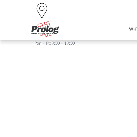
Ul. Bronowicka 37
WH
30-084 Kraków
Test Językowy
Pon – Pt: 9:00 – 19:30