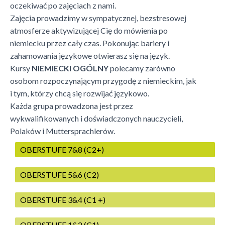
oczekiwać po zajęciach z nami.
Zajęcia prowadzimy w sympatycznej, bezstresowej
atmosferze aktywizującej Cię do mówienia po
niemiecku przez cały czas. Pokonując bariery i
zahamowania językowe otwierasz się na język.
Kursy
NIEMIECKI OGÓLNY
polecamy zarówno
osobom rozpoczynającym przygodę z niemieckim, jak
i tym, którzy chcą się rozwijać językowo.
Każda grupa prowadzona jest przez
wykwalifikowanych i doświadczonych nauczycieli,
Polaków i Muttersprachlerów.
OBERSTUFE 7&8 (C2+)
OBERSTUFE 5&6 (C2)
OBERSTUFE 3&4 (C1 +)
OBERSTUFE 1&2 (C1)