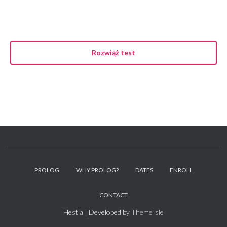
Rozwiąż test
PROLOG
WHY PROLOG?
DATES
ENROLL
CONTACT
Hestia | Developed by
ThemeIsle